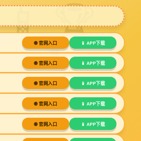
联系OG视讯大厅
质量报告
复合肥
: